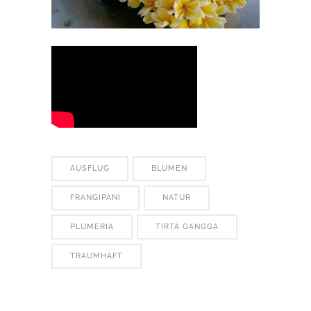
AUSFLUG
BLUMEN
FRANGIPANI
NATUR
PLUMERIA
TIRTA GANGGA
TRAUMHAFT