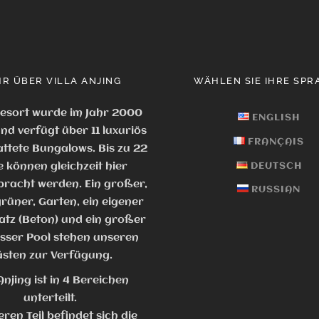
R ÜBER VILLA ANJING
WÄHLEN SIE IHRE SPR
esort wurde im Jahr 2000
ENGLISH
nd verfügt über 11 luxuriös
FRANÇAIS
ttete Bungalows. Bis zu 22
e können gleichzeit hier
DEUTSCH
racht werden. Ein großer,
RUSSIAN
rüner, Garten, ein eigener
atz (Beton) und ein großer
ser Pool stehen unseren
sten zur Verfügung.
 Anjing ist in 4 Bereichen
unterteilt.
ren Teil befindet sich die