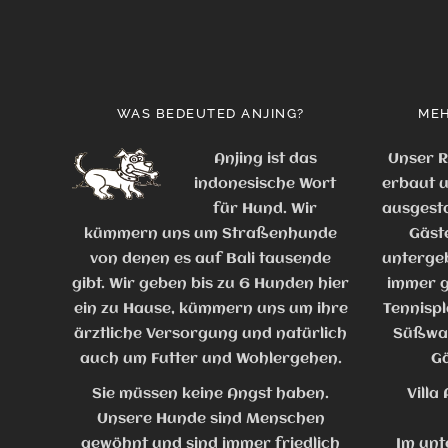
WAS BEDEUTED ANJING?
MEH
Anjing ist das
Unser R
indonesische Wort
erbaut u
für Hund. Wir
ausgesta
kümmern uns um Straßenhunde
Gäst
von denen es auf Bali tausende
untergeb
gibt. Wir geben bis zu 6 Hunden hier
immer g
ein zu Hause, kümmern uns um ihre
Tennispl
ärztliche Versorgung und natürlich
Süßwas
auch um Futter und Wohlergehen.
Gä
Sie müssen keine Angst haben.
Villa
Unsere Hunde sind Menschen
gewöhnt und sind immer friedlich
Im unte