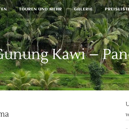
TEN
TOUREN UND MEHR
GALERIE
PREISLIST
Gunung Kawi – Pa
U
ama
w