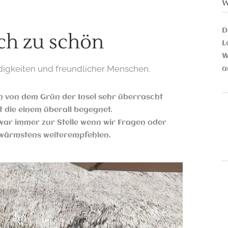
w
D
ach zu schön
L
W
digkeiten und freundlicher Menschen.
a
n von dem Grün der Insel sehr überrascht
t die einem überall begegnet.
l war immer zur Stelle wenn wir Fragen oder
r wärmstens weiterempfehlen.