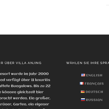
R ÜBER VILLA ANJING
WÄHLEN SIE IHRE SPR
esort wurde im Jahr 2000
ENGLISH
nd verfügt über 11 luxuriös
FRANÇAIS
ttete Bungalows. Bis zu 22
e können gleichzeit hier
DEUTSCH
racht werden. Ein großer,
RUSSIAN
rüner, Garten, ein eigener