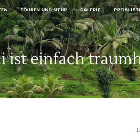
TEN
TOUREN UND MEHR
GALERIE
PREISLIST
i ist einfach traum
U