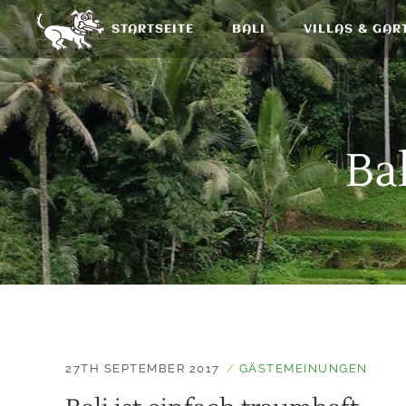
STARTSEITE
BALI
VILLAS & GAR
Bal
27TH SEPTEMBER 2017
GÄSTEMEINUNGEN