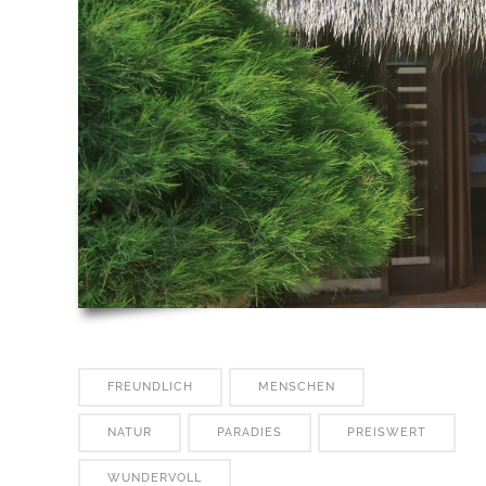
FREUNDLICH
MENSCHEN
NATUR
PARADIES
PREISWERT
WUNDERVOLL