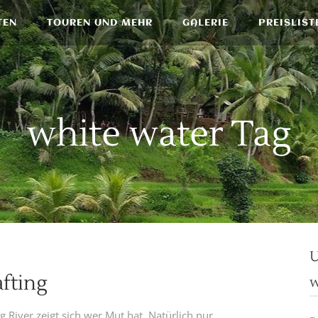
TEN
TOUREN UND MEHR
GALERIE
PREISLIST
white water Tag
U
fting
w
 River zeigt sich wer Mut hat. Natürlich nur