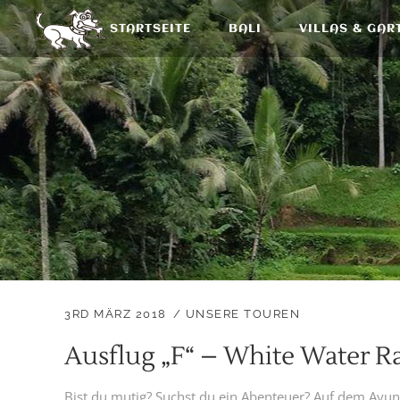
STARTSEITE
BALI
VILLAS & GAR
3RD MÄRZ 2018
UNSERE TOUREN
Ausflug „F“ – White Water Ra
Bist du mutig? Suchst du ein Abenteuer? Auf dem Ayung