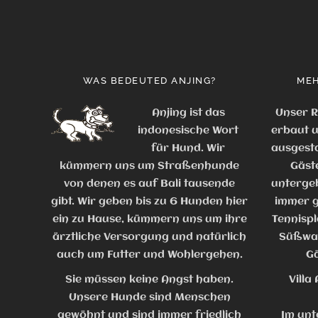
WAS BEDEUTED ANJING?
MEH
Anjing ist das
Unser R
indonesische Wort
erbaut u
für Hund. Wir
ausgesta
kümmern uns um Straßenhunde
Gäst
von denen es auf Bali tausende
untergeb
gibt. Wir geben bis zu 6 Hunden hier
immer g
ein zu Hause, kümmern uns um ihre
Tennispl
ärztliche Versorgung und natürlich
Süßwas
auch um Futter und Wohlergehen.
Gä
Sie müssen keine Angst haben.
Villa
Unsere Hunde sind Menschen
gewöhnt und sind immer friedlich
Im unte