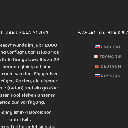
R ÜBER VILLA ANJING
WÄHLEN SIE IHRE SPR
esort wurde im Jahr 2000
ENGLISH
nd verfügt über 11 luxuriös
FRANÇAIS
ttete Bungalows. Bis zu 22
e können gleichzeit hier
DEUTSCH
racht werden. Ein großer,
RUSSIAN
rüner, Garten, ein eigener
atz (Beton) und ein großer
ser Pool stehen unseren
sten zur Verfügung.
 Anjing ist in 4 Bereichen
unterteilt.
ren Teil befindet sich die