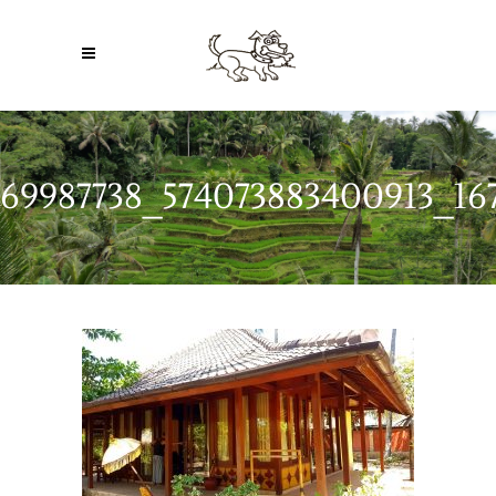
69987738_574073883400913_16