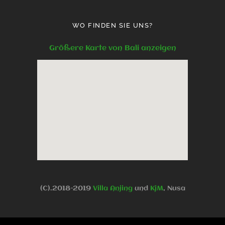
WO FINDEN SIE UNS?
Größere Karte von Bali anzeigen
(C).2018-2019
Villa Anjing
und
KjM
, Nusa
Dua Benoa, Bali, Indonesien -