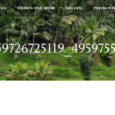
TEN
TOUREN UND MEHR
GALERIE
PREISLIST
59726725119_495975