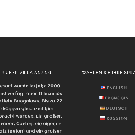
R ÜBER VILLA ANJING
WÄHLEN SIE IHRE SPR
esort wurde im Jahr 2000
ENGLISH
nd verfügt über 11 luxuriös
FRANÇAIS
ttete Bungalows. Bis zu 22
e können gleichzeit hier
DEUTSCH
racht werden. Ein großer,
RUSSIAN
rüner, Garten, ein eigener
atz (Beton) und ein großer